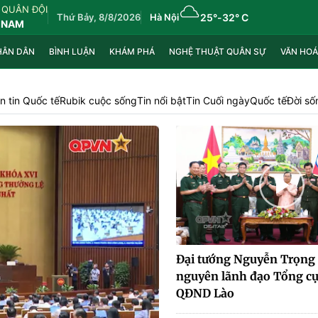
 QUÂN ĐỘI
Thứ Bảy, 8/8/2026
Hà Nội
25°
-
32° C
 NAM
HÂN DÂN
BÌNH LUẬN
KHÁM PHÁ
NGHỆ THUẬT QUÂN SỰ
VĂN HOÁ
n tin Quốc tế
Rubik cuộc sống
Tin nổi bật
Tin Cuối ngày
Quốc tế
Đời số
Đại tướng Nguyễn Trọng
nguyên lãnh đạo Tổng cụ
QĐND Lào