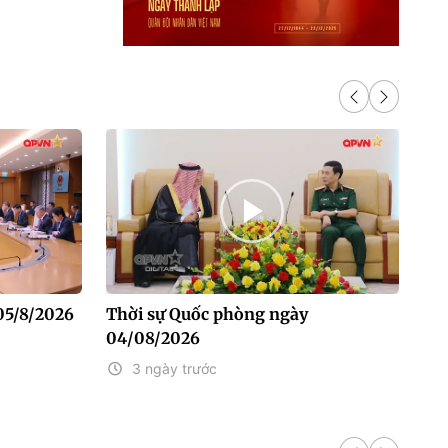
05/8/2026
Thời sự Quốc phòng ngày
Th
04/08/2026
03
3 ngày trước