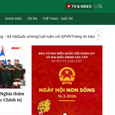
TV & VIDEO
KHOA GIÁO
TRI ÂN
THỂ THAO - GIẢI TRÍ
ng - Xã hội
Quốc phòng
Cuối tuần với QPVN
Thông tin bão lũ
Ngày mới
 Nghĩa thăm
c Chính trị