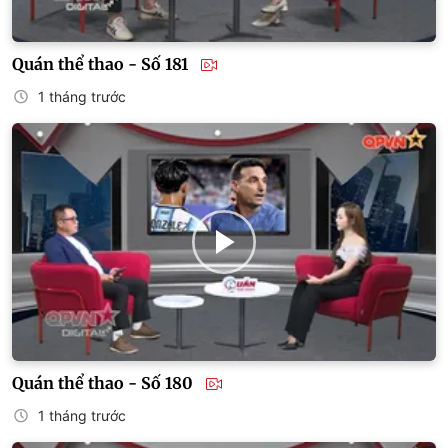
Quán thể thao - Số 181
1 tháng trước
Quán thể thao - Số 180
1 tháng trước