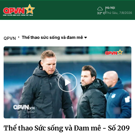
Hà Nội
Thứ Sáu, 7/8/2026
32° C
Thể thao sức sống và đam mê
QPVN
Thể thao Sức sống và Đam mê - Số 209