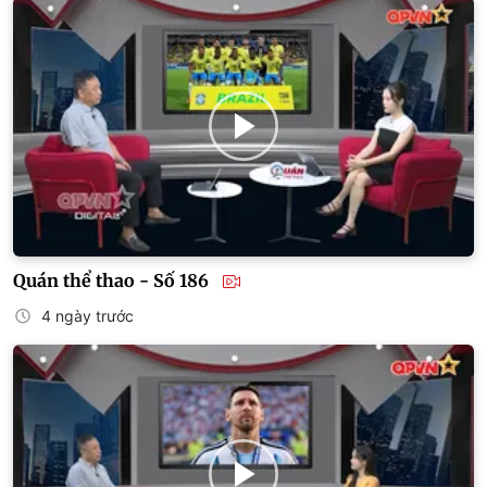
Quán thể thao - Số 186
4 ngày trước