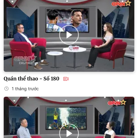
Quán thể thao - Số 180
1 tháng trước