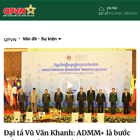
Hà Nội
Chủ Nhật, 9/8/2026
32° C
Vấn đề - Sự kiện
QPVN
Đại tá Vũ Văn Khanh: ADMM+ là bước