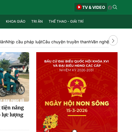
TV & VIDEO
KHOA GIÁO
TRI ÂN
THỂ THAO - GIẢI TRÍ
dân
Nhịp cầu pháp luật
Câu chuyện truyền thanh
Văn nghệ tổng hợp Q
 tiện nâng
 lực lượng