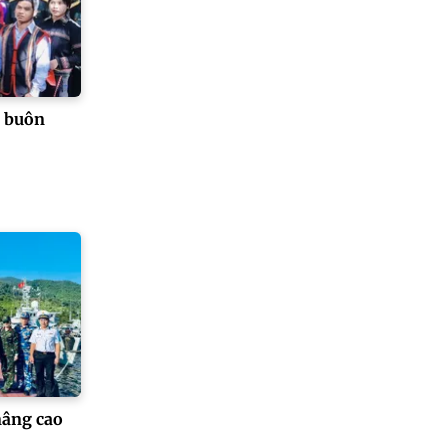
a buôn
nâng cao