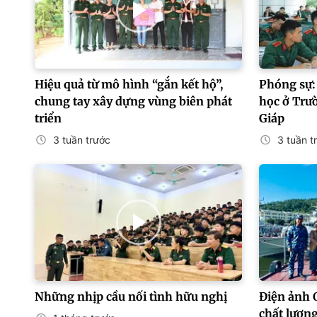
Hiệu quả từ mô hình “gắn kết hộ”,
Phóng sự:
chung tay xây dựng vùng biên phát
học ở Trư
triển
Giáp
3 tuần trước
3 tuần t
Những nhịp cầu nối tình hữu nghị
Điện ảnh 
chất lượn