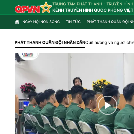
TRUNG TÂM PHÁT THANH - TRUYỀN HÌNH
KÊNH TRUYỀN HÌNH QUỐC PHÒNG VIỆT
NGÀY HỘI NON SÔNG
TIN TỨC
PHÁT THANH QUÂN ĐỘI N
PHÁT THANH QUÂN ĐỘI NHÂN DÂN
Quê hương và người chiế