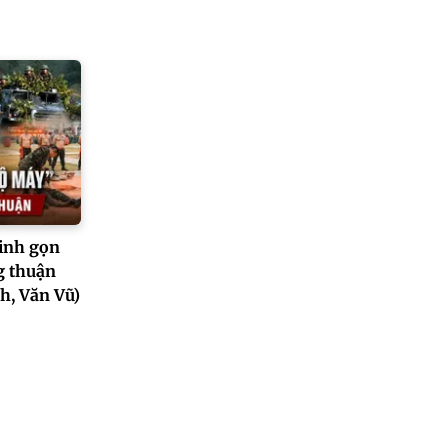
tinh gọn
g thuận
h, Văn Vũ)