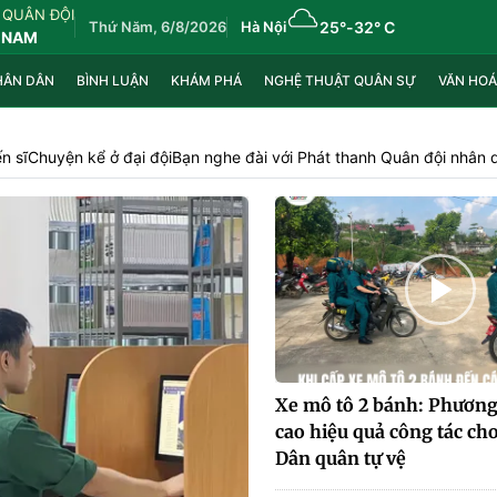
 QUÂN ĐỘI
Thứ Năm, 6/8/2026
Hà Nội
25°
-
32° C
 NAM
HÂN DÂN
BÌNH LUẬN
KHÁM PHÁ
NGHỆ THUẬT QUÂN SỰ
VĂN HOÁ
n sĩ
Chuyện kể ở đại đội
Bạn nghe đài với Phát thanh Quân đội nhân 
Xe mô tô 2 bánh: Phương
cao hiệu quả công tác cho
Dân quân tự vệ