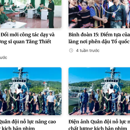
 Đổi mới công tác dạy và
Binh đoàn 15: Điểm tựa củ
ờng sĩ quan Tăng Thiết
làng nơi phên dậu Tổ quốc
4 tuần trước
rước
Quân đội nỗ lực nâng cao
Điện ảnh Quân đội nỗ lực 
g kịch bản phim
chất lượng kịch bản phim