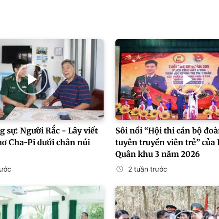
 sự: Người Rắc - Lây viết
Sôi nổi “Hội thi cán bộ đoà
mơ Cha-Pi dưới chân núi
tuyên truyền viên trẻ” của
Quân khu 3 năm 2026
rước
2 tuần trước