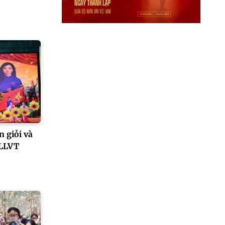
n giỏi và
 LLVT