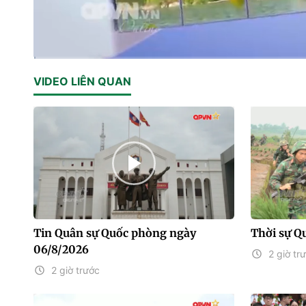
Current
0:02
/
Duration
27:18
VIDEO LIÊN QUAN
Time
Tin Quân sự Quốc phòng ngày
Thời sự Q
06/8/2026
2 giờ tr
2 giờ trước