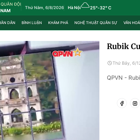
 QUÂN ĐỘI
Thứ Năm, 6/8/2026
Hà Nội
25°
-
32° C
 NAM
HÂN DÂN
BÌNH LUẬN
KHÁM PHÁ
NGHỆ THUẬT QUÂN SỰ
VĂN HOÁ
Rubik Cu
Thứ Bảy, 6/1
QPVN - Rubi