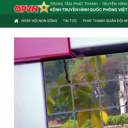
TRUNG TÂM PHÁT THANH - TRUYỀN HÌNH
KÊNH TRUYỀN HÌNH QUỐC PHÒNG VIỆT
NGÀY HỘI NON SÔNG
TIN TỨC
PHÁT THANH QUÂN ĐỘI N