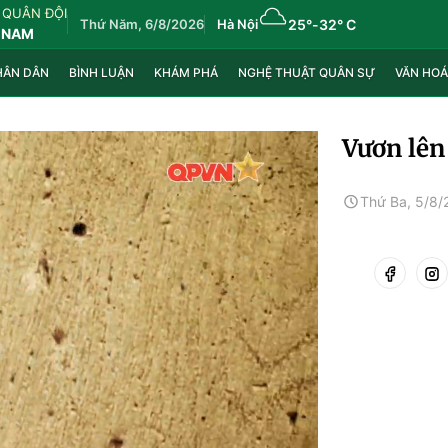
 QUÂN ĐỘI
Thứ Năm, 6/8/2026
Hà Nội
25°
-
32° C
 NAM
HÂN DÂN
BÌNH LUẬN
KHÁM PHÁ
NGHỆ THUẬT QUÂN SỰ
VĂN HOÁ
Vươn lên
Thứ Ba, 5/8/