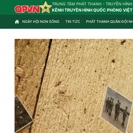
TRUNG TÂM PHÁT THANH - TRUYỀN HÌNH
KÊNH TRUYỀN HÌNH QUỐC PHÒNG VIỆT
NGÀY HỘI NON SÔNG
TIN TỨC
PHÁT THANH QUÂN ĐỘI N