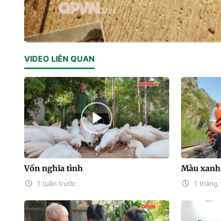
Current
0:10
/
Duration
27:37
VIDEO LIÊN QUAN
Time
Vốn nghĩa tình
Màu xanh
1 tuần trước
1 tháng 