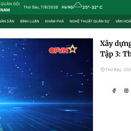
 QUÂN ĐỘI
Thứ Sáu, 7/8/2026
Hà Nội
25°
-
32° C
 NAM
HÂN DÂN
BÌNH LUẬN
KHÁM PHÁ
NGHỆ THUẬT QUÂN SỰ
VĂN HOÁ
Xây dựng
Tập 3: T
Thứ Bảy, 20