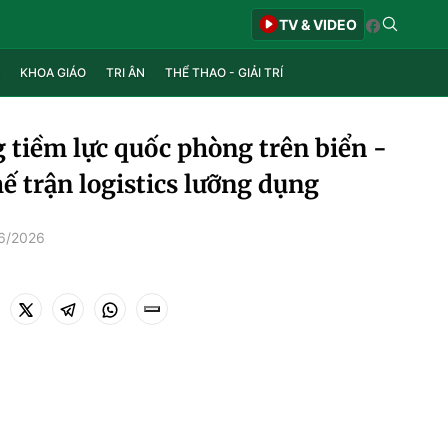
TV & VIDEO
KHOA GIÁO
TRI ÂN
THỂ THAO - GIẢI TRÍ
 tiềm lực quốc phòng trên biển -
hế trận logistics lưỡng dụng
/6/2026