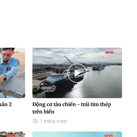
hần 2
Động cơ tàu chiến - trái tim thép
trên biển
1 tháng trước