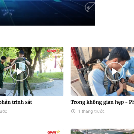
Auto
phản trinh sát
Trong không gian hẹp - P
rước
1 tháng trước