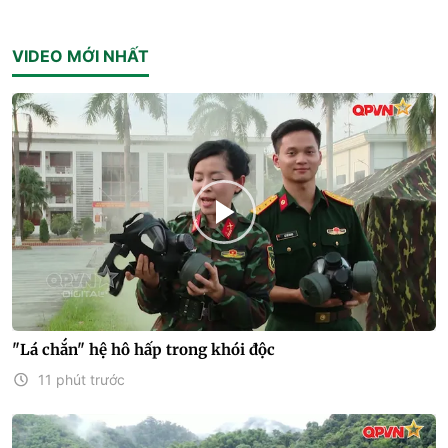
VIDEO MỚI NHẤT
"Lá chắn" hệ hô hấp trong khói độc
11 phút trước