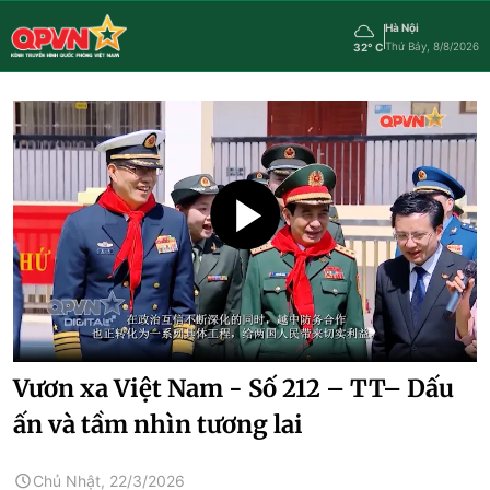
Hà Nội
Thứ Bảy, 8/8/2026
32° C
Vươn xa Việt Nam - Số 212 – TT– Dấu
ấn và tầm nhìn tương lai
Chủ Nhật, 22/3/2026