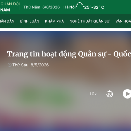
 QUÂN ĐỘI
Thứ Năm, 6/8/2026
Hà Nội
25°
-
32° C
 NAM
HÂN DÂN
BÌNH LUẬN
KHÁM PHÁ
NGHỆ THUẬT QUÂN SỰ
VĂN HOÁ
Trang tin hoạt động Quân sự - Quố
Thứ Sáu, 8/5/2026
1.0x