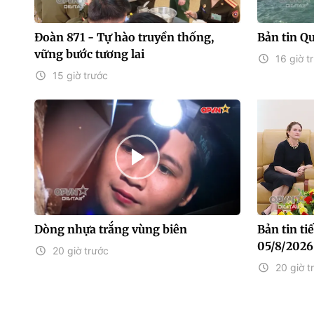
Đoàn 871 - Tự hào truyền thống,
Bản tin Q
vững bước tương lai
16 giờ t
15 giờ trước
Dòng nhựa trắng vùng biên
Bản tin t
05/8/2026
20 giờ trước
20 giờ t