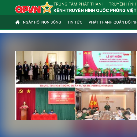
TRUNG TÂM PHÁT THANH - TRUYỀN HÌNH
KÊNH TRUYỀN HÌNH QUỐC PHÒNG VIỆT
NGÀY HỘI NON SÔNG
TIN TỨC
PHÁT THANH QUÂN ĐỘI N