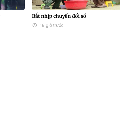
y
Bắt nhịp chuyển đổi số
18 giờ trước