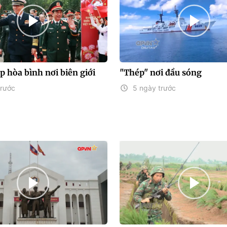
p hòa bình nơi biên giới
"Thép" nơi đầu sóng
trước
5 ngày trước