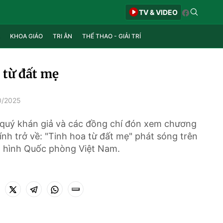
TV & VIDEO
KHOA GIÁO
TRI ÂN
THỂ THAO - GIẢI TRÍ
 từ đất mẹ
0/2025
quý khán giả và các đồng chí đón xem chương
lính trở về: "Tinh hoa từ đất mẹ" phát sóng trên
 hình Quốc phòng Việt Nam.