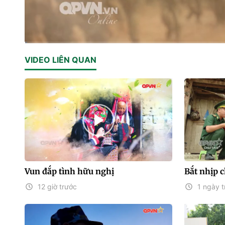
Current
0:02
/
Duration
17:32
VIDEO LIÊN QUAN
Time
Vun đắp tình hữu nghị
Bắt nhịp 
12 giờ trước
1 ngày t