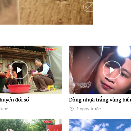
HD
Auto
chuyển đổi số
Dòng nhựa trắng vùng biê
rước
1 ngày trước