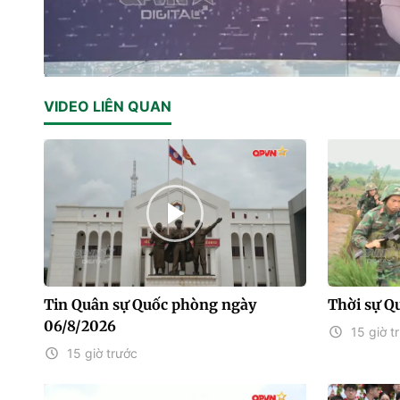
Current
0:01
/
Duration
16:02
VIDEO LIÊN QUAN
Time
Tin Quân sự Quốc phòng ngày
Thời sự Q
06/8/2026
15 giờ t
15 giờ trước