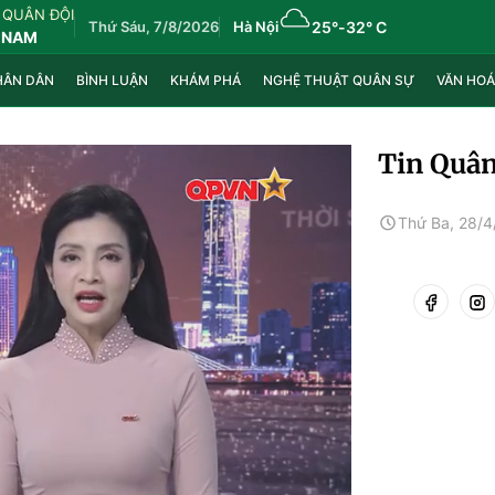
 QUÂN ĐỘI
Thứ Sáu, 7/8/2026
Hà Nội
25°
-
32° C
 NAM
HÂN DÂN
BÌNH LUẬN
KHÁM PHÁ
NGHỆ THUẬT QUÂN SỰ
VĂN HOÁ
Tin Quân
Thứ Ba, 28/