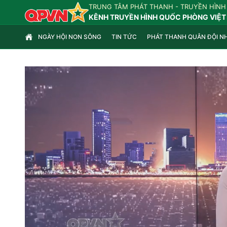
TRUNG TÂM PHÁT THANH - TRUYỀN HÌNH
KÊNH TRUYỀN HÌNH QUỐC PHÒNG VIỆT
NGÀY HỘI NON SÔNG
TIN TỨC
PHÁT THANH QUÂN ĐỘI N