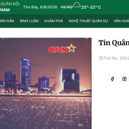
 QUÂN ĐỘI
Thứ Bảy, 8/8/2026
Hà Nội
25°
-
32° C
 NAM
HÂN DÂN
BÌNH LUẬN
KHÁM PHÁ
NGHỆ THUẬT QUÂN SỰ
VĂN HOÁ
Tin Quân
Thứ Ba, 2/6/