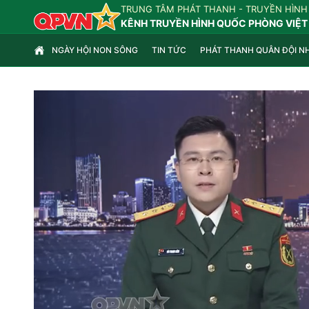
TRUNG TÂM PHÁT THANH - TRUYỀN HÌNH
KÊNH TRUYỀN HÌNH QUỐC PHÒNG VIỆT
NGÀY HỘI NON SÔNG
TIN TỨC
PHÁT THANH QUÂN ĐỘI N