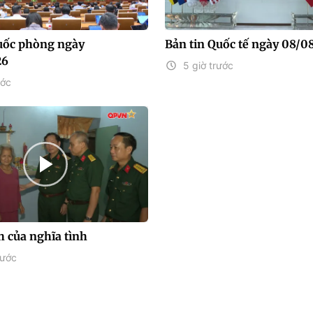
uốc phòng ngày
Bản tin Quốc tế ngày 08/0
26
5 giờ trước
ước
h của nghĩa tình
rước