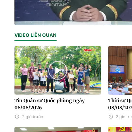
Current
0:01
/
Duration
12:17
VIDEO LIÊN QUAN
Time
Tin Quân sự Quốc phòng ngày
Thời sự Q
08/08/2026
08/08/20
2 giờ trước
2 giờ tr