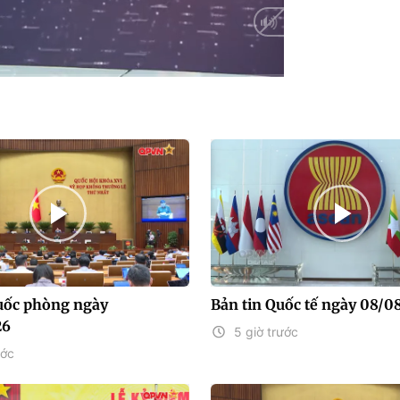
Auto
uốc phòng ngày
Bản tin Quốc tế ngày 08/0
26
5 giờ trước
ước