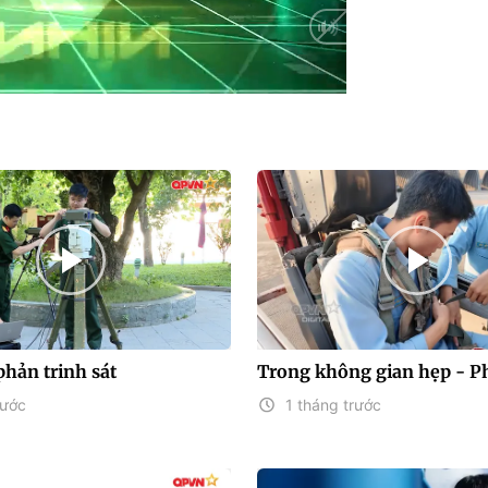
phản trinh sát
Trong không gian hẹp - P
rước
1 tháng trước