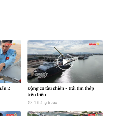
hần 2
Động cơ tàu chiến - trái tim thép
trên biển
1 tháng trước