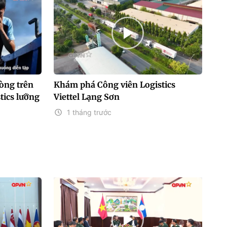
òng trên
Khám phá Công viên Logistics
stics lưỡng
Viettel Lạng Sơn
1 tháng trước