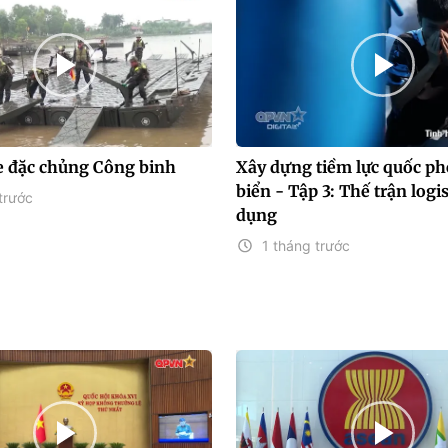
e đặc chủng Công binh
Xây dựng tiềm lực quốc ph
biển - Tập 3: Thế trận logi
trước
dụng
1 tháng trước