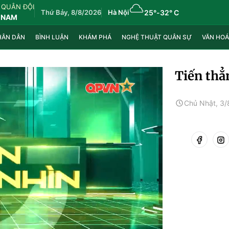
 QUÂN ĐỘI
Thứ Bảy, 8/8/2026
Hà Nội
25°
-
32° C
 NAM
HÂN DÂN
BÌNH LUẬN
KHÁM PHÁ
NGHỆ THUẬT QUÂN SỰ
VĂN HOÁ
Tiến thẳn
Chủ Nhật, 3/