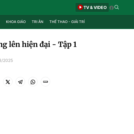
TV & VIDEO
KHOA GIÁO
TRI ÂN
THỂ THAO - GIẢI TRÍ
g lên hiện đại - Tập 1
8/2025