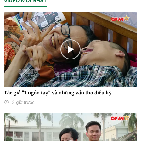
VIDEO MỚI NHẤT
Tác giả "1 ngón tay" và những vần thơ diệu kỳ
3 giờ trước