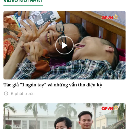
VIDEO MỚI NHẤT
Tác giả "1 ngón tay" và những vần thơ diệu kỳ
6 phút trước