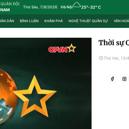
 QUÂN ĐỘI
Thứ Sáu, 7/8/2026
Hà Nội
25°
-
32° C
 NAM
HÂN DÂN
BÌNH LUẬN
KHÁM PHÁ
NGHỆ THUẬT QUÂN SỰ
VĂN HOÁ
Thời sự 
Thứ Hai, 13/