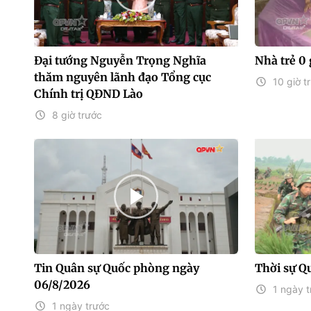
Đại tướng Nguyễn Trọng Nghĩa
Nhà trẻ 0 
thăm nguyên lãnh đạo Tổng cục
10 giờ t
Chính trị QĐND Lào
8 giờ trước
Tin Quân sự Quốc phòng ngày
Thời sự Q
06/8/2026
1 ngày t
1 ngày trước