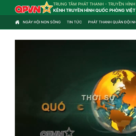
TRUNG TÂM PHÁT THANH - TRUYỀN HÌNH
KÊNH TRUYỀN HÌNH QUỐC PHÒNG VIỆT
NGÀY HỘI NON SÔNG
TIN TỨC
PHÁT THANH QUÂN ĐỘI N