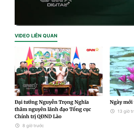
Current
0:14
/
Duration
28:24
VIDEO LIÊN QUAN
Time
Đại tướng Nguyễn Trọng Nghĩa
Ngày mới 
thăm nguyên lãnh đạo Tổng cục
13 giờ t
Chính trị QĐND Lào
8 giờ trước