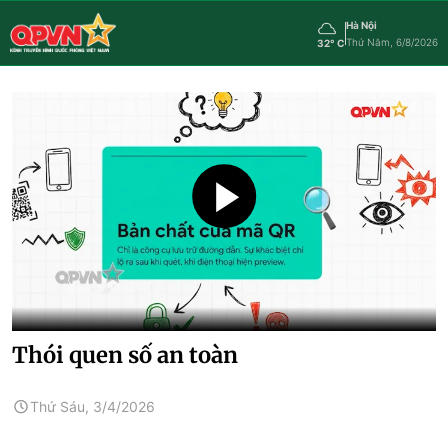
Hà Nội
Thứ Năm, 6/8/2026
32° C
Thói quen số an toàn
Thứ Sáu, 3/4/2026