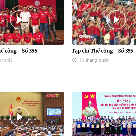
hể công - Số 356
Tạp chí Thể công - Số 355
 trước
10 tháng trước