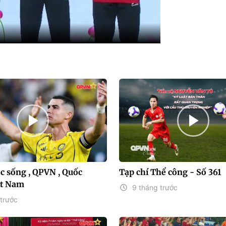
c sống , QPVN , Quốc
Tạp chí Thể công - Số 361
ệt Nam
9 tháng trước
trước