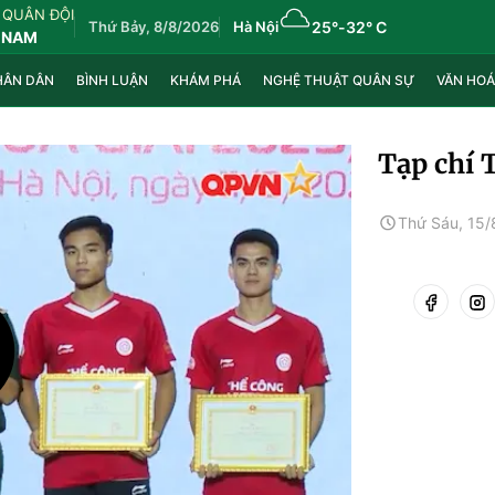
 QUÂN ĐỘI
Thứ Bảy, 8/8/2026
Hà Nội
25°
-
32° C
 NAM
HÂN DÂN
BÌNH LUẬN
KHÁM PHÁ
NGHỆ THUẬT QUÂN SỰ
VĂN HOÁ
Tạp chí 
Thứ Sáu, 15/