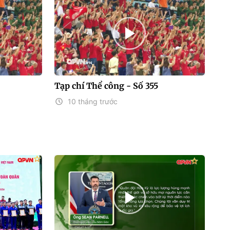
Tạp chí Thể công - Số 355
10 tháng trước