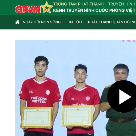
TRUNG TÂM PHÁT THANH - TRUYỀN HÌNH
KÊNH TRUYỀN HÌNH QUỐC PHÒNG VIỆT
NGÀY HỘI NON SÔNG
TIN TỨC
PHÁT THANH QUÂN ĐỘI N