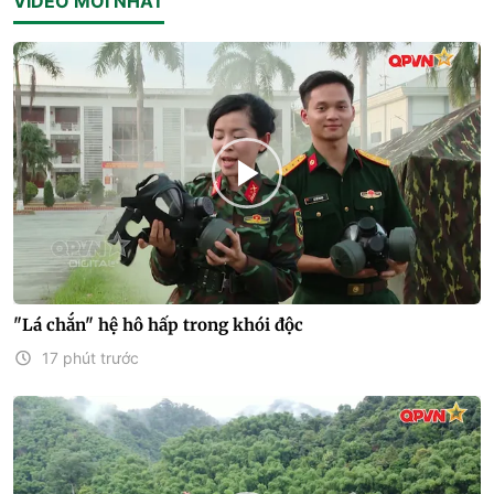
VIDEO MỚI NHẤT
"Lá chắn" hệ hô hấp trong khói độc
17 phút trước