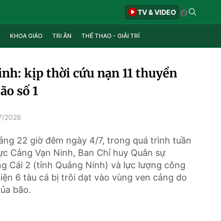
TV & VIDEO
KHOA GIÁO
TRI ÂN
THỂ THAO - GIẢI TRÍ
nh: kịp thời cứu nạn 11 thuyền
ão số 1
7/2026
ng 22 giờ đêm ngày 4/7, trong quá trình tuần
vực Cảng Vạn Ninh, Ban Chỉ huy Quân sự
 Cái 2 (tỉnh Quảng Ninh) và lực lượng công
iện 6 tàu cá bị trôi dạt vào vùng ven cảng do
ủa bão.