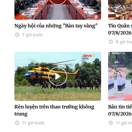
Ngày hội của những "Bàn tay vàng"
Tin Quân 
07/8/2026
7 giờ trước
8 giờ tr
Rèn luyện trên thao trường không
Bản tin t
trung
07/8/2026
11 giờ trước
11 giờ t