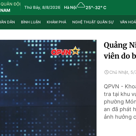
 QUÂN ĐỘI
Thứ Bảy, 8/8/2026
Hà Nội
25°
-
32° C
 NAM
HÂN DÂN
BÌNH LUẬN
KHÁM PHÁ
NGHỆ THUẬT QUÂN SỰ
VĂN HOÁ
Quảng Ni
viên do b
Chủ Nhật, 5/
QPVN - Khoả
tra tại khu 
phường Móng
an đã phát h
ảnh hưởng c