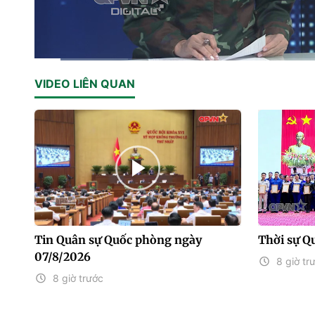
Current
0:12
/
Duration
3:46
VIDEO LIÊN QUAN
Time
Tin Quân sự Quốc phòng ngày
Thời sự Q
07/8/2026
8 giờ tr
8 giờ trước