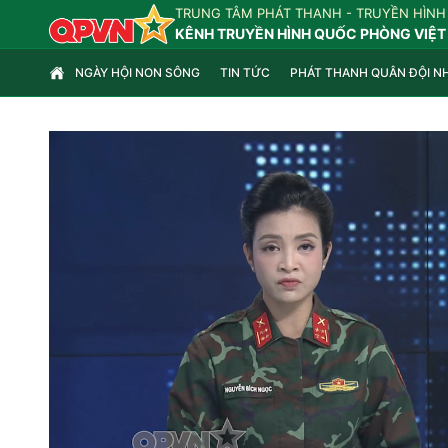
TRUNG TÂM PHÁT THANH - TRUYỀN HÌNH
KÊNH TRUYỀN HÌNH QUỐC PHÒNG VIỆT
NGÀY HỘI NON SÔNG
TIN TỨC
PHÁT THANH QUÂN ĐỘI N