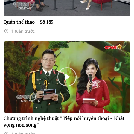
Quán thể thao - Số 185
1 tuần trước
Chương trình nghệ thuật "Tiếp nối huyền thoại - Khát
vọng non sông"
1 tuần trước