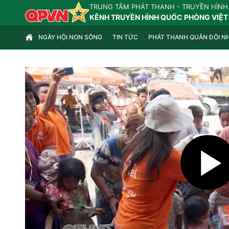
TRUNG TÂM PHÁT THANH - TRUYỀN HÌNH
KÊNH TRUYỀN HÌNH QUỐC PHÒNG VIỆT
NGÀY HỘI NON SÔNG
TIN TỨC
PHÁT THANH QUÂN ĐỘI N