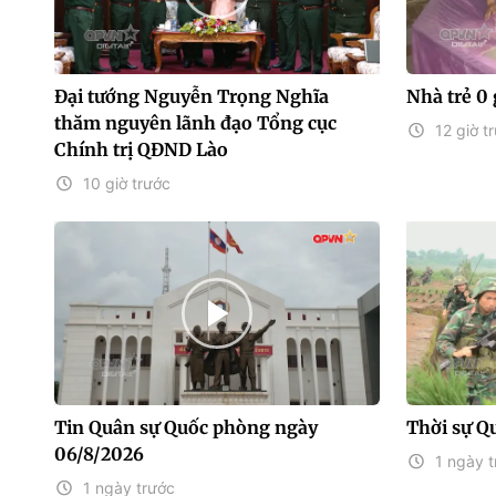
Đại tướng Nguyễn Trọng Nghĩa
Nhà trẻ 0 
thăm nguyên lãnh đạo Tổng cục
12 giờ t
Chính trị QĐND Lào
10 giờ trước
Tin Quân sự Quốc phòng ngày
Thời sự Q
06/8/2026
1 ngày t
1 ngày trước