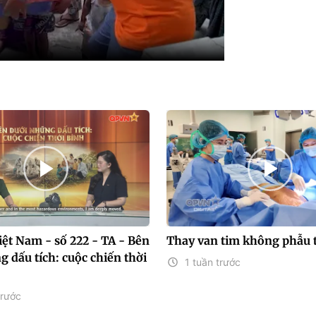
ệt Nam - số 222 - TA - Bên
Thay van tim không phẫu 
 dấu tích: cuộc chiến thời
1 tuần trước
trước