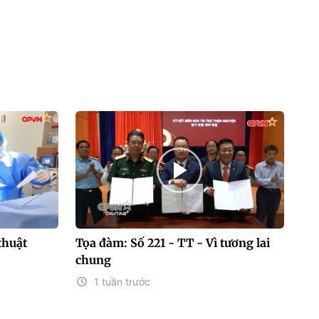
thuật
Tọa đàm: Số 221 - TT - Vì tương lai
chung
1 tuần trước