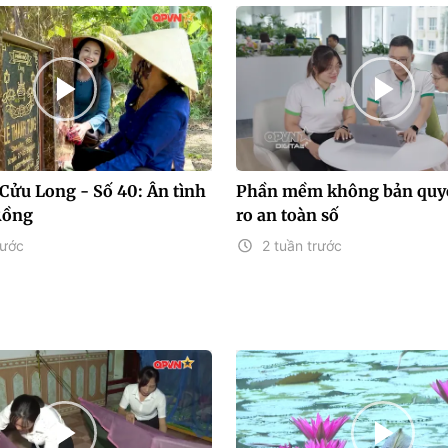
Cửu Long - Số 40: Ân tình
Phần mềm không bản quyề
Rồng
ro an toàn số
rước
2 tuần trước