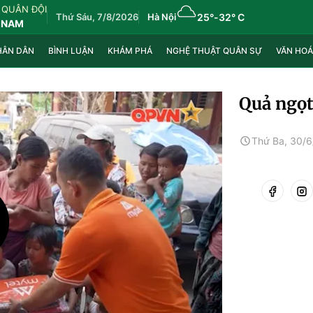
 QUÂN ĐỘI
Thứ Sáu, 7/8/2026
Hà Nội
25°
-
32° C
 NAM
HÂN DÂN
BÌNH LUẬN
KHÁM PHÁ
NGHỆ THUẬT QUÂN SỰ
VĂN HOÁ
Quả ngọ
Thứ Ba, 30/