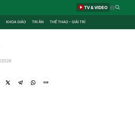
TV & VIDEO
KHOA GIÁO
TRI ÂN
THỂ THAO - GIẢI TRÍ
t
6/2026