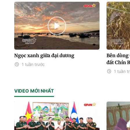
Ngọc xanh giữa đại dương
Bên dòng 
đất Chín 
1 tuần trước
1 tuần t
VIDEO MỚI NHẤT