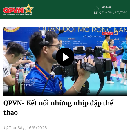
Hà Nội
Thứ Sáu, 7/8/2026
32° C
QPVN- Kết nối những nhịp đập thể
thao
Thứ Bảy, 16/5/2026