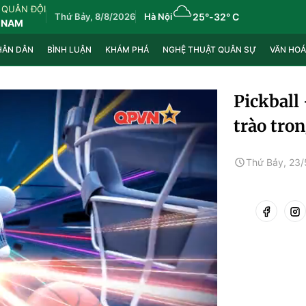
 QUÂN ĐỘI
Thứ Bảy, 8/8/2026
Hà Nội
25°
-
32° C
 NAM
HÂN DÂN
BÌNH LUẬN
KHÁM PHÁ
NGHỆ THUẬT QUÂN SỰ
VĂN HOÁ
Pickball
trào tro
Thứ Bảy, 23