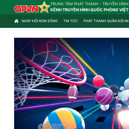
TRUNG TÂM PHÁT THANH - TRUYỀN HÌNH
KÊNH TRUYỀN HÌNH QUỐC PHÒNG VIỆT
NGÀY HỘI NON SÔNG
TIN TỨC
PHÁT THANH QUÂN ĐỘI N