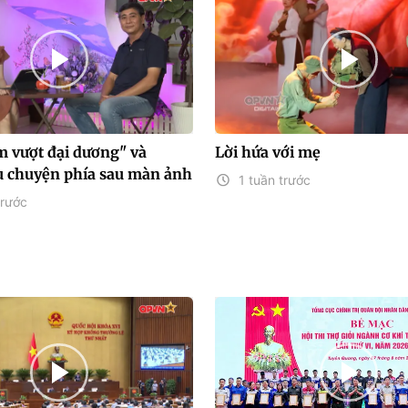
 vượt đại dương" và
Lời hứa với mẹ
 chuyện phía sau màn ảnh
1 tuần trước
trước