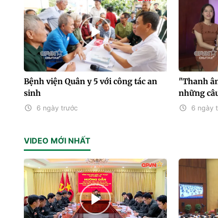
Bệnh viện Quân y 5 với công tác an
"Thanh âm
sinh
những câu
6 ngày trước
6 ngày 
VIDEO MỚI NHẤT