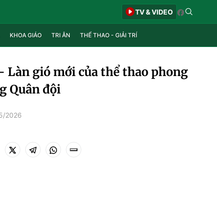
TV & VIDEO
KHOA GIÁO
TRI ÂN
THỂ THAO - GIẢI TRÍ
 - Làn gió mới của thể thao phong
ng Quân đội
/5/2026