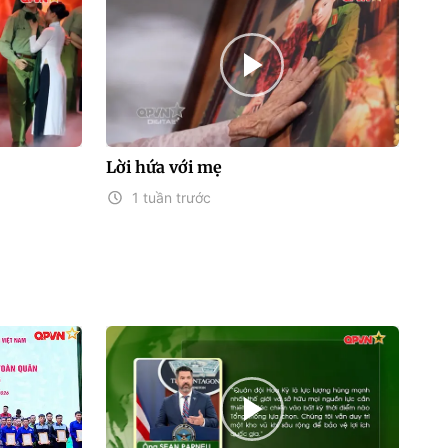
Lời hứa với mẹ
1 tuần trước