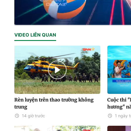
Current
0:01
/
Duration
13:17
VIDEO LIÊN QUAN
Time
Rèn luyện trên thao trường không
Cuộc thi 
trung
hương" nă
14 giờ trước
1 ngày t