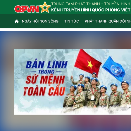
TRUNG TÂM PHÁT THANH - TRUYỀN HÌNH
KÊNH TRUYỀN HÌNH QUỐC PHÒNG VIỆT
NGÀY HỘI NON SÔNG
TIN TỨC
PHÁT THANH QUÂN ĐỘI N