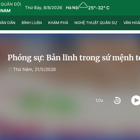
 QUÂN ĐỘI
Thứ Bảy, 8/8/2026
Hà Nội
25°
-
32° C
 NAM
HÂN DÂN
BÌNH LUẬN
KHÁM PHÁ
NGHỆ THUẬT QUÂN SỰ
VĂN HOÁ
Phóng sự: Bản lĩnh trong sứ mệnh t
Thứ Năm, 21/5/2026
1.0x