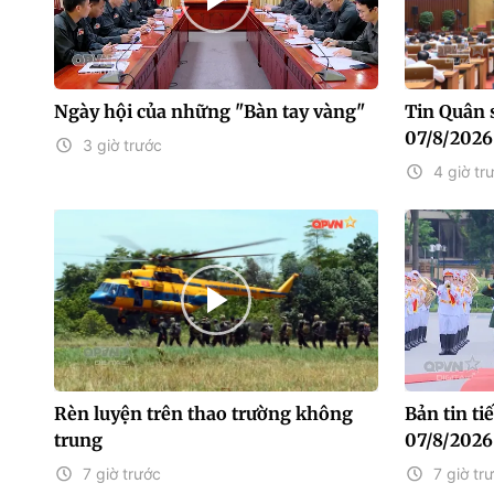
Ngày hội của những "Bàn tay vàng"
Tin Quân 
07/8/2026
3 giờ trước
4 giờ tr
Rèn luyện trên thao trường không
Bản tin t
trung
07/8/2026
7 giờ trước
7 giờ tr