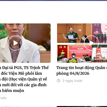
 Đại tá PGS, TS Trịnh Thế
Trang tin hoạt động Quân 
 đốc Viện Mô phôi lâm
phòng 04/8/2026
 đội (Học viện Quân y) về
2 ngày trước
 mới đối với các gia đình
n hiếm muộn
rước