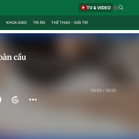
TV & VIDEO
KHOA GIÁO
TRI ÂN
THỂ THAO - GIẢI TRÍ
oàn cầu
00:00
30:00