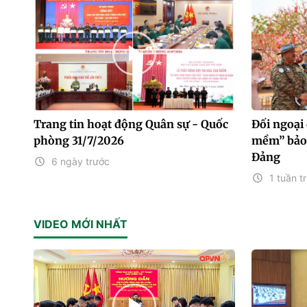
Trang tin hoạt động Quân sự - Quốc
Đối ngoại
phòng 31/7/2026
mềm” bảo 
Đảng
6 ngày trước
1 tuần t
VIDEO MỚI NHẤT