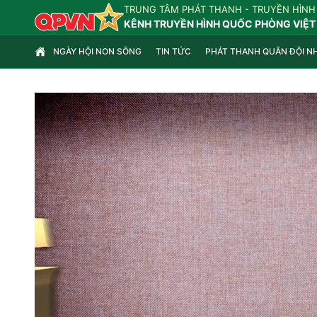
TRUNG TÂM PHÁT THANH - TRUYỀN HÌNH
KÊNH TRUYỀN HÌNH QUỐC PHÒNG VIỆT
NGÀY HỘI NON SÔNG
TIN TỨC
PHÁT THANH QUÂN ĐỘI N