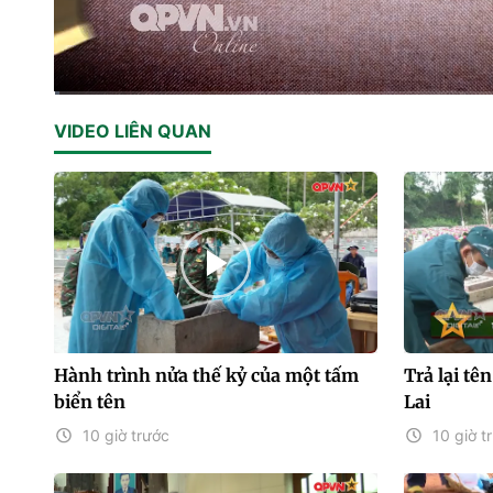
Current
0:01
/
Duration
14:05
VIDEO LIÊN QUAN
Time
Hành trình nửa thế kỷ của một tấm
Trả lại tên
biển tên
Lai
10 giờ trước
10 giờ t