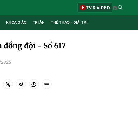
TV & VIDEO
KHOA GIÁO
TRI ÂN
THỂ THAO - GIẢI TRÍ
 đồng đội - Số 617
7/2025