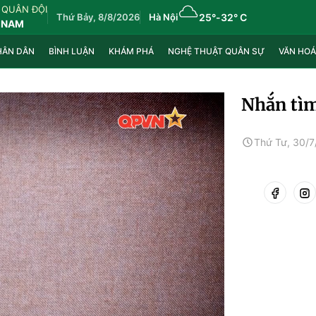
 QUÂN ĐỘI
Thứ Bảy, 8/8/2026
Hà Nội
25°
-
32° C
 NAM
HÂN DÂN
BÌNH LUẬN
KHÁM PHÁ
NGHỆ THUẬT QUÂN SỰ
VĂN HOÁ
Nhắn tìm
Thứ Tư, 30/