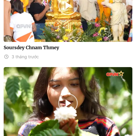
Soursdey Chnam Thmey
3 tháng trước