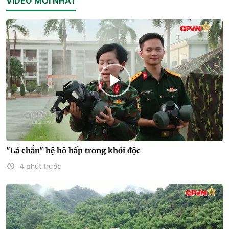
VIDEO MỚI NHẤT
"Lá chắn" hệ hô hấp trong khói độc
4 phút trước