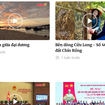
 giữa đại dương
Bên dòng Cửu Long - Số 40
đất Chín Rồng
rước
1 tuần trước