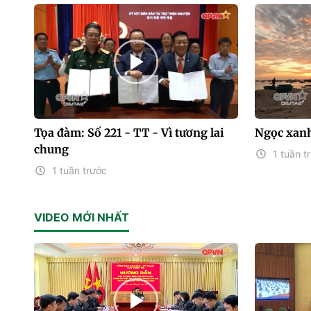
Tọa đàm: Số 221 - TT - Vì tương lai
Ngọc xanh
chung
1 tuần t
1 tuần trước
VIDEO MỚI NHẤT