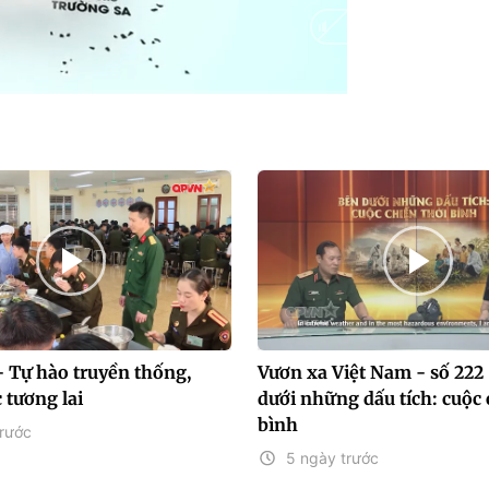
Auto
- Tự hào truyền thống,
Vươn xa Việt Nam - số 222 
 tương lai
dưới những dấu tích: cuộc 
bình
trước
5 ngày trước