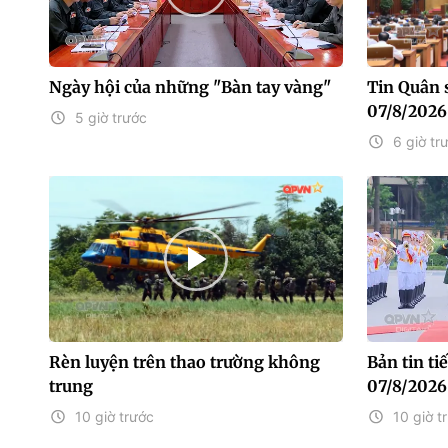
Ngày hội của những "Bàn tay vàng"
Tin Quân 
07/8/2026
5 giờ trước
6 giờ tr
Rèn luyện trên thao trường không
Bản tin t
trung
07/8/2026
10 giờ trước
10 giờ t