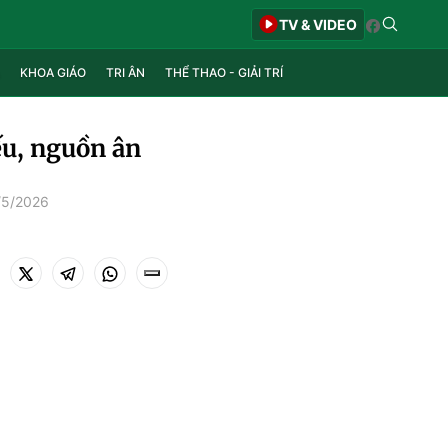
TV & VIDEO
KHOA GIÁO
TRI ÂN
THỂ THAO - GIẢI TRÍ
u, nguồn ân
/5/2026