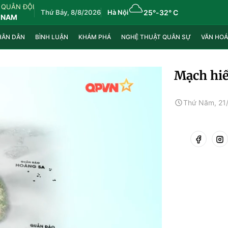
 QUÂN ĐỘI
Thứ Bảy, 8/8/2026
Hà Nội
25°
-
32° C
 NAM
HÂN DÂN
BÌNH LUẬN
KHÁM PHÁ
NGHỆ THUẬT QUÂN SỰ
VĂN HOÁ
Mạch hiế
Thứ Năm, 21