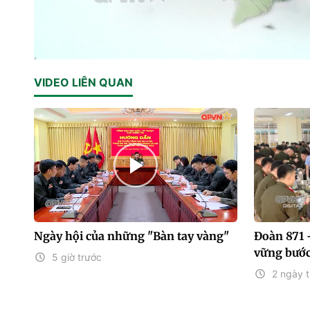
Current
0:01
/
Duration
22:43
VIDEO LIÊN QUAN
Time
Ngày hội của những "Bàn tay vàng"
Đoàn 871 
vững bước
5 giờ trước
2 ngày 