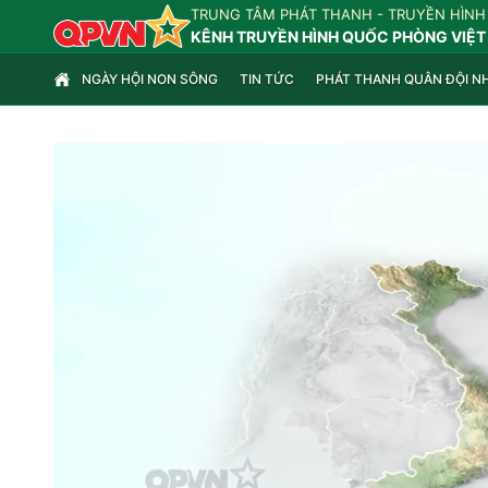
TRUNG TÂM PHÁT THANH - TRUYỀN HÌNH
KÊNH TRUYỀN HÌNH QUỐC PHÒNG VIỆT
NGÀY HỘI NON SÔNG
TIN TỨC
PHÁT THANH QUÂN ĐỘI N