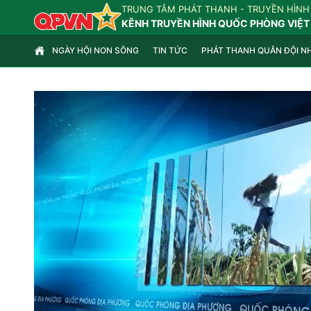
TRUNG TÂM PHÁT THANH - TRUYỀN HÌNH
KÊNH TRUYỀN HÌNH QUỐC PHÒNG VIỆT
NGÀY HỘI NON SÔNG
TIN TỨC
PHÁT THANH QUÂN ĐỘI N