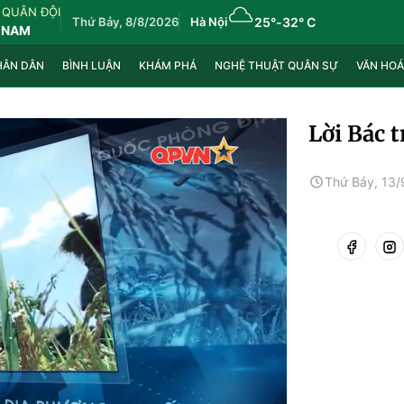
 QUÂN ĐỘI
Thứ Bảy, 8/8/2026
Hà Nội
25°
-
32° C
 NAM
HÂN DÂN
BÌNH LUẬN
KHÁM PHÁ
NGHỆ THUẬT QUÂN SỰ
VĂN HOÁ
Lời Bác 
Thứ Bảy, 13/