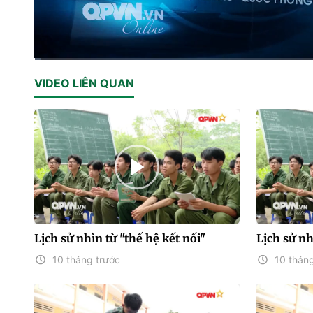
Current
0:02
/
Duration
14:44
VIDEO LIÊN QUAN
Time
Lịch sử nhìn từ "thế hệ kết nối"
Lịch sử nh
10 tháng trước
10 tháng