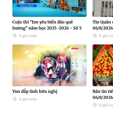
Cuộc thi "Em yêu biển đảo quê
Tin Quân 
hương" năm học 2025 -2026 - Số 5
06/8/2026
5 giờ trước
5 giờ tr
Vun đắp tình hữu nghị
Bản tin t
06/8/2026
9 giờ trước
9 giờ tr