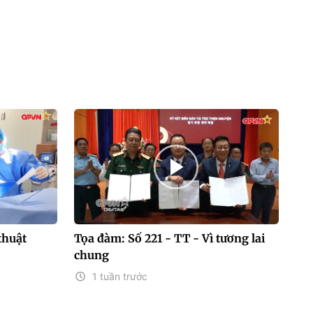
thuật
Tọa đàm: Số 221 - TT - Vì tương lai
chung
1 tuần trước