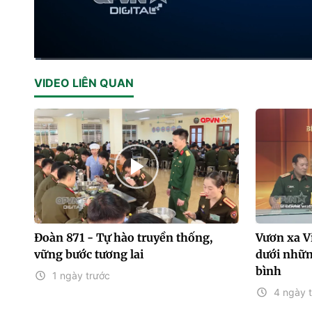
Current
0:02
/
Duration
9:56
VIDEO LIÊN QUAN
Time
Đoàn 871 - Tự hào truyền thống,
Vươn xa Vi
vững bước tương lai
dưới những
bình
1 ngày trước
4 ngày 