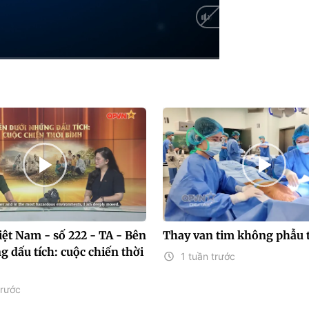
HD
Auto
ệt Nam - số 222 - TA - Bên
Thay van tim không phẫu 
 dấu tích: cuộc chiến thời
1 tuần trước
trước