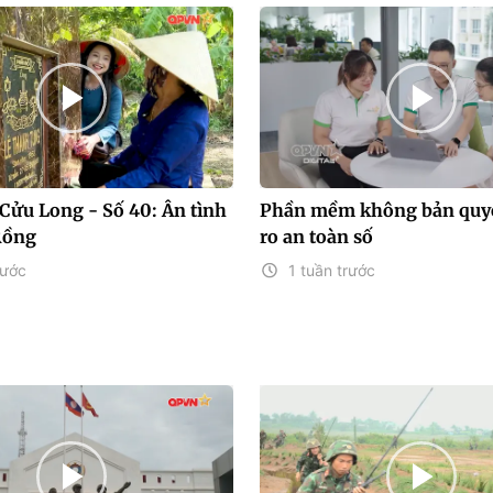
Cửu Long - Số 40: Ân tình
Phần mềm không bản quyề
Rồng
ro an toàn số
rước
1 tuần trước