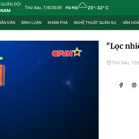
 QUÂN ĐỘI
Thứ Sáu, 7/8/2026
Hà Nội
25°
-
32° C
 NAM
HÂN DÂN
BÌNH LUẬN
KHÁM PHÁ
NGHỆ THUẬT QUÂN SỰ
VĂN HOÁ
"Lọc nhi
Thứ Sáu, 12/