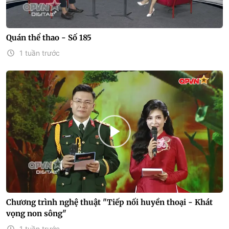
Quán thể thao - Số 185
1 tuần trước
Chương trình nghệ thuật "Tiếp nối huyền thoại - Khát
vọng non sông"
1 tuần trước