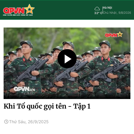
Hà Nội
Chủ Nhật, 9/8/2026
32° C
Khi Tổ quốc gọi tên - Tập 1
Thứ Sáu, 26/9/2025