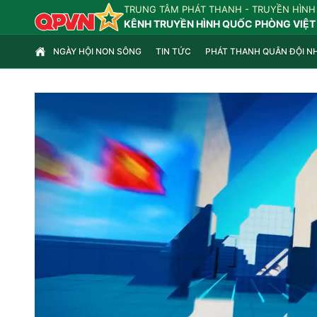
TRUNG TÂM PHÁT THANH - TRUYỀN HÌNH
KÊNH TRUYỀN HÌNH QUỐC PHÒNG VIỆT
NGÀY HỘI NON SÔNG
TIN TỨC
PHÁT THANH QUÂN ĐỘI N