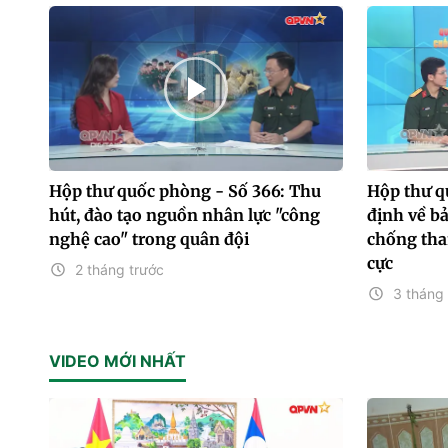
Hộp thư quốc phòng - Số 366: Thu
Hộp thư q
hút, đào tạo nguồn nhân lực "công
định về b
nghệ cao" trong quân đội
chống tha
cực
2 tháng trước
3 tháng 
VIDEO MỚI NHẤT