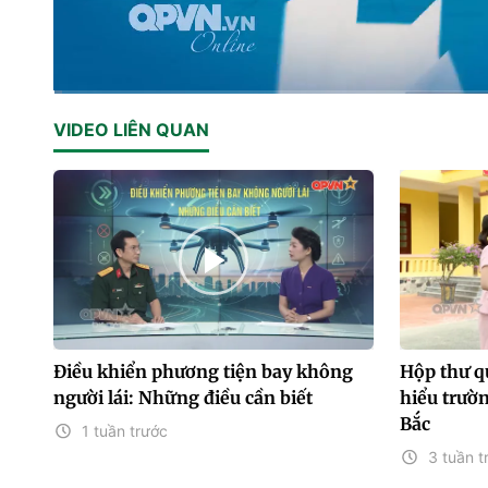
Current
0:02
/
Duration
14:26
VIDEO LIÊN QUAN
Time
Điều khiển phương tiện bay không
Hộp thư q
người lái: Những điều cần biết
hiểu trườ
Bắc
1 tuần trước
3 tuần t