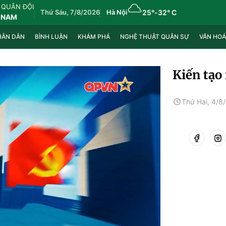
 QUÂN ĐỘI
Thứ Sáu, 7/8/2026
Hà Nội
25°
-
32° C
 NAM
HÂN DÂN
BÌNH LUẬN
KHÁM PHÁ
NGHỆ THUẬT QUÂN SỰ
VĂN HOÁ
Kiến tạo
Thứ Hai, 4/8