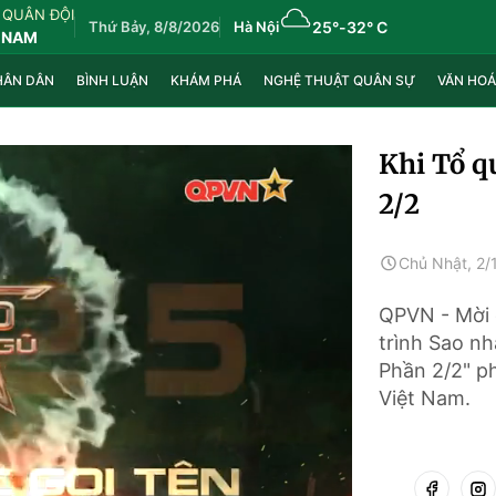
 QUÂN ĐỘI
Thứ Bảy, 8/8/2026
Hà Nội
25°
-
32° C
 NAM
HÂN DÂN
BÌNH LUẬN
KHÁM PHÁ
NGHỆ THUẬT QUÂN SỰ
VĂN HOÁ
Khi Tổ q
2/2
Chủ Nhật, 2/
QPVN - Mời q
trình Sao nh
Phần 2/2" ph
Việt Nam.