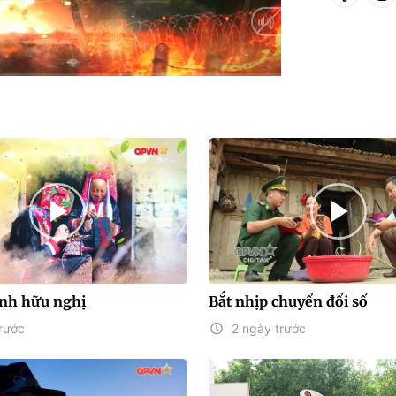
Auto
ình hữu nghị
Bắt nhịp chuyển đổi số
rước
2 ngày trước