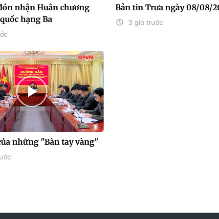
 đón nhận Huân chương
Bản tin Trưa ngày 08/08/
 quốc hạng Ba
3 giờ trước
ước
của những "Bàn tay vàng"
rước