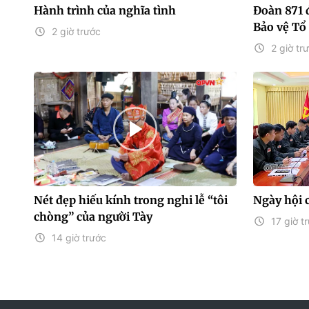
Hành trình của nghĩa tình
Đoàn 871
Bảo vệ Tổ
2 giờ trước
2 giờ tr
Nét đẹp hiếu kính trong nghi lễ “tôi
Ngày hội 
chòng” của người Tày
17 giờ t
14 giờ trước