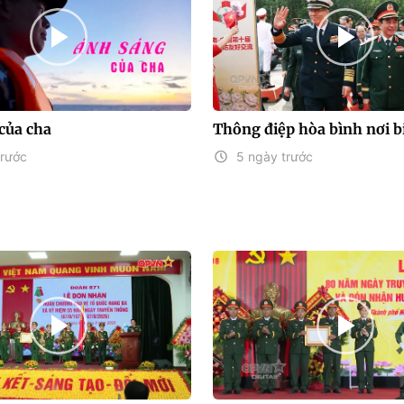
của cha
Thông điệp hòa bình nơi bi
trước
5 ngày trước