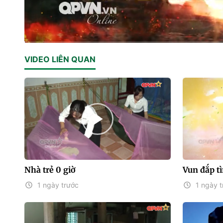
Current
0:01
/
Duration
47:24
VIDEO LIÊN QUAN
Time
Nhà trẻ 0 giờ
Vun đắp t
1 ngày trước
1 ngày t