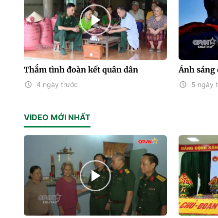
Thắm tình đoàn kết quân dân
Ánh sáng 
4 ngày trước
5 ngày 
VIDEO MỚI NHẤT