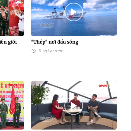
ên giới
"Thép" nơi đầu sóng
6 ngày trước