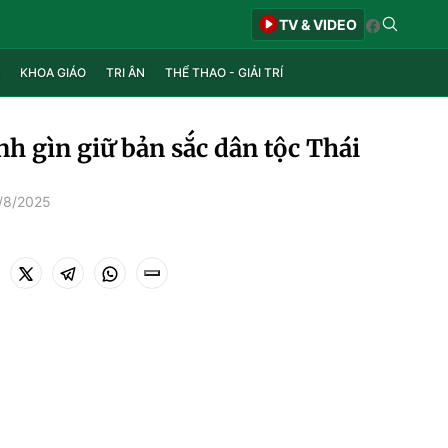
TV & VIDEO
KHOA GIÁO
TRI ÂN
THỂ THAO - GIẢI TRÍ
nh gìn giữ bản sắc dân tộc Thái
/8/2025