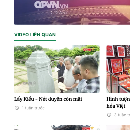
Current
0:02
/
Duration
14:31
VIDEO LIÊN QUAN
Time
Lẩy Kiều - Nét duyên còn mãi
Hình tượn
hóa Việt
1 tuần trước
3 tuần t