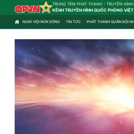
TRUNG TÂM PHÁT THANH - TRUYỀN HÌNH
KÊNH TRUYỀN HÌNH QUỐC PHÒNG VIỆT
NGÀY HỘI NON SÔNG
TIN TỨC
PHÁT THANH QUÂN ĐỘI N