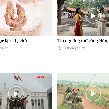
c lập - tự chủ
Tín ngưỡng thờ cúng Hùn
trước
3 tháng trước