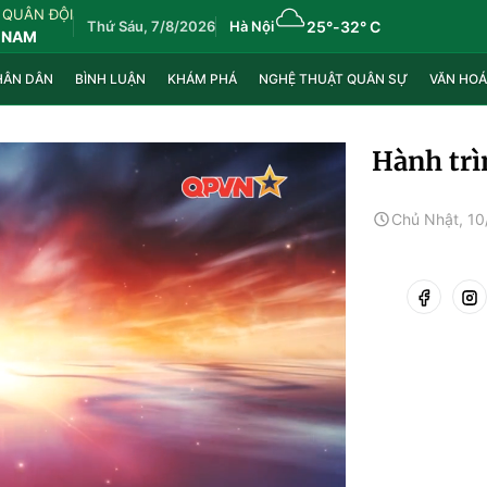
 QUÂN ĐỘI
Thứ Sáu, 7/8/2026
Hà Nội
25°
-
32° C
 NAM
HÂN DÂN
BÌNH LUẬN
KHÁM PHÁ
NGHỆ THUẬT QUÂN SỰ
VĂN HOÁ
Hành trì
Chủ Nhật, 10