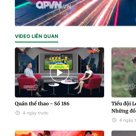
Current
0:02
/
Duration
14:18
VIDEO LIÊN QUAN
Time
Quán thể thao - Số 186
Tiểu đội L
Những đồn
4 ngày trước
4 ngày 