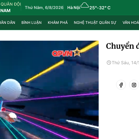
 QUÂN ĐỘI
Thứ Năm, 6/8/2026
Hà Nội
25°
-
32° C
 NAM
HÂN DÂN
BÌNH LUẬN
KHÁM PHÁ
NGHỆ THUẬT QUÂN SỰ
VĂN HOÁ
Chuyển đ
Thứ Sáu, 14/