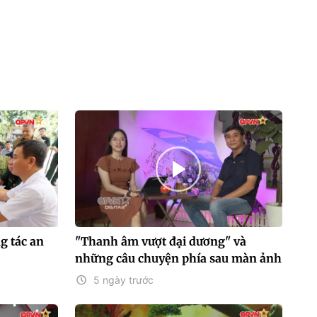
g tác an
"Thanh âm vượt đại dương" và
những câu chuyện phía sau màn ảnh
5 ngày trước