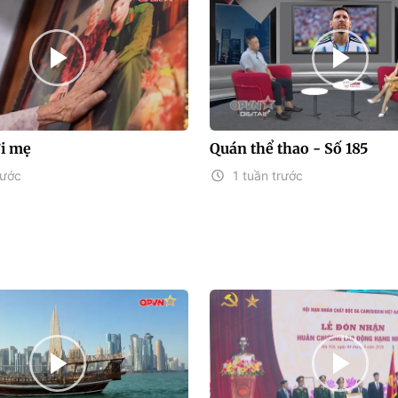
ới mẹ
Quán thể thao - Số 185
rước
1 tuần trước