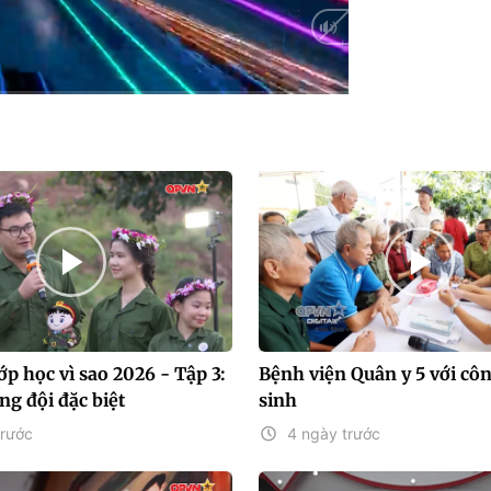
HD
Auto
ớp học vì sao 2026 - Tập 3:
Bệnh viện Quân y 5 với côn
g đội đặc biệt
sinh
trước
4 ngày trước