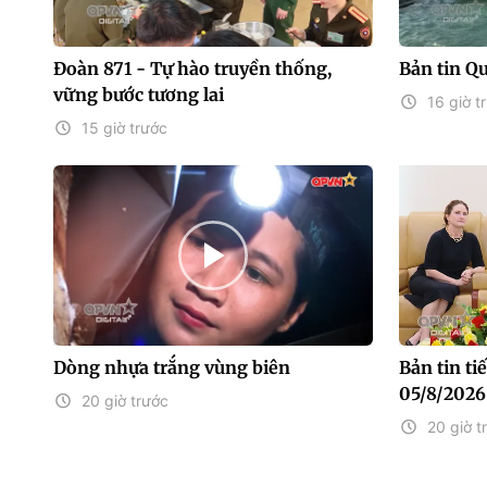
Đoàn 871 - Tự hào truyền thống,
Bản tin Q
vững bước tương lai
16 giờ t
15 giờ trước
Dòng nhựa trắng vùng biên
Bản tin t
05/8/2026
20 giờ trước
20 giờ t