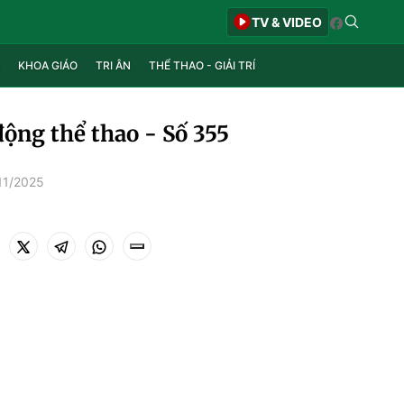
TV & VIDEO
KHOA GIÁO
TRI ÂN
THỂ THAO - GIẢI TRÍ
ộng thể thao - Số 355
11/2025