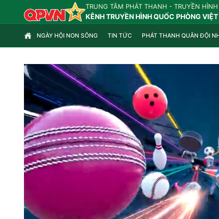
TRUNG TÂM PHÁT THANH - TRUYỀN HÌNH
KÊNH TRUYỀN HÌNH QUỐC PHÒNG VIỆT
NGÀY HỘI NON SÔNG
TIN TỨC
PHÁT THANH QUÂN ĐỘI N