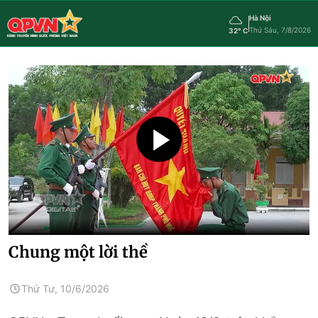
Hà Nội
Thứ Sáu, 7/8/2026
32° C
Chung một lời thề
Thứ Tư, 10/6/2026