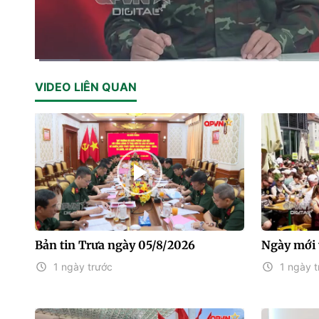
Current
0:01
/
Duration
1:08
VIDEO LIÊN QUAN
Time
Bản tin Trưa ngày 05/8/2026
Ngày mới 
1 ngày trước
1 ngày t