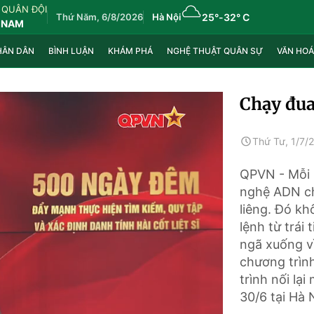
 QUÂN ĐỘI
Thứ Năm, 6/8/2026
Hà Nội
25°
-
32° C
 NAM
HÂN DÂN
BÌNH LUẬN
KHÁM PHÁ
NGHỆ THUẬT QUÂN SỰ
VĂN HOÁ
Chạy đua
Thứ Tư, 1/7/
QPVN - Mỗi 
nghệ ADN ch
liêng. Đó kh
lệnh từ trái
ngã xuống vì
chương trình
trình nối lạ
30/6 tại Hà 