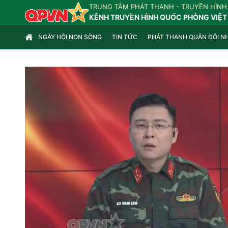
TRUNG TÂM PHÁT THANH - TRUYỀN HÌNH
KÊNH TRUYỀN HÌNH QUỐC PHÒNG VIỆT
NGÀY HỘI NON SÔNG
TIN TỨC
PHÁT THANH QUÂN ĐỘI N