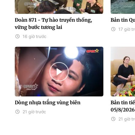
Đoàn 871 - Tự hào truyền thống,
Bản tin Q
vững bước tương lai
17 giờ t
16 giờ trước
Dòng nhựa trắng vùng biên
Bản tin t
05/8/2026
21 giờ trước
21 giờ t