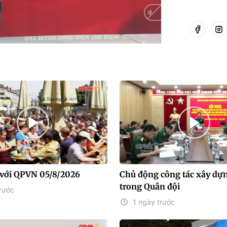
Auto
với QPVN 05/8/2026
Chủ động công tác xây dự
trong Quân đội
rước
1 ngày trước