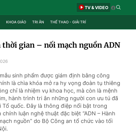
TV & VIDEO
KHOA GIÁO
TRI ÂN
THỂ THAO - GIẢI TRÍ
 thời gian – nối mạch nguồn ADN
2026
mẫu sinh phẩm được giám định bằng công
ính là chìa khóa mở ra hy vọng đoàn tụ thiêng
ông chỉ là nhiệm vụ khoa học, mà còn là mệnh
 tim, hành trình tri ân những người con ưu tú đã
 Tổ quốc. Đây là thông điệp nổi bật trong
 chính luận nghệ thuật đặc biệt “ADN – Hành
i mạch nguồn” do Bộ Công an tổ chức vào tối
Nội.