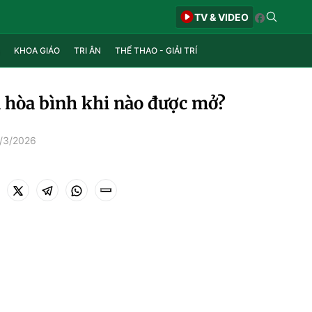
TV & VIDEO
KHOA GIÁO
TRI ÂN
THỂ THAO - GIẢI TRÍ
 hòa bình khi nào được mở?
9/3/2026