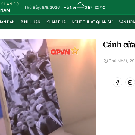
 QUÂN ĐỘI
Thứ Bảy, 8/8/2026
Hà Nội
25°
-
32° C
 NAM
HÂN DÂN
BÌNH LUẬN
KHÁM PHÁ
NGHỆ THUẬT QUÂN SỰ
VĂN HOÁ
Cánh cửa
Chủ Nhật, 2