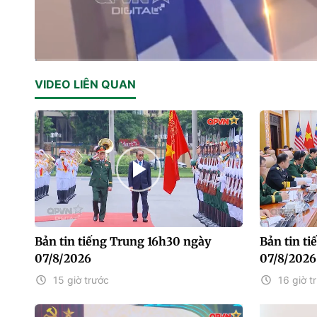
Current
0:01
/
Duration
28:23
VIDEO LIÊN QUAN
Time
Bản tin tiếng Trung 16h30 ngày
Bản tin t
07/8/2026
07/8/2026
15 giờ trước
16 giờ t