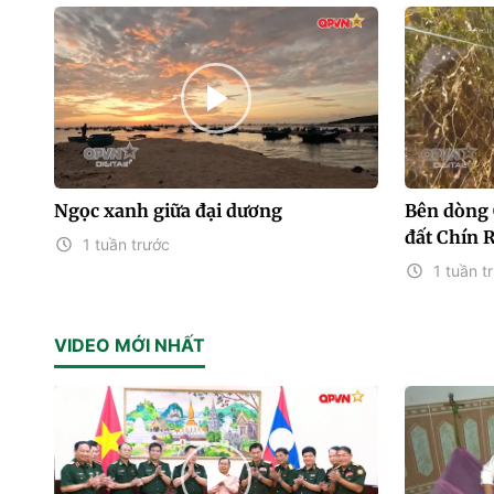
Ngọc xanh giữa đại dương
Bên dòng 
đất Chín 
1 tuần trước
1 tuần t
VIDEO MỚI NHẤT