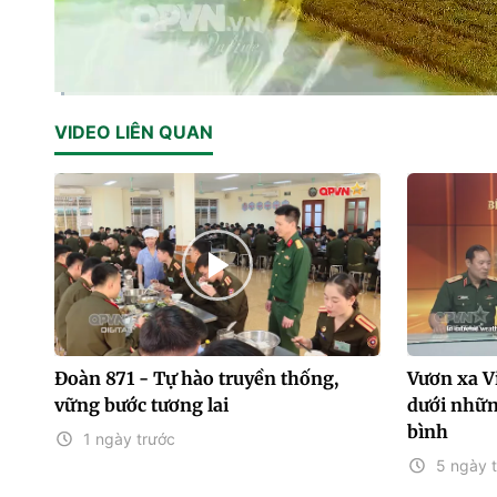
Current
0:14
/
Duration
29:21
VIDEO LIÊN QUAN
Time
Đoàn 871 - Tự hào truyền thống,
Vươn xa Vi
vững bước tương lai
dưới những
bình
1 ngày trước
5 ngày 