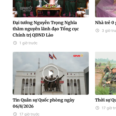
Đại tướng Nguyễn Trọng Nghĩa
Nhà trẻ 0 
thăm nguyên lãnh đạo Tổng cục
3 giờ tr
Chính trị QĐND Lào
1 giờ trước
Tin Quân sự Quốc phòng ngày
Thời sự Q
06/8/2026
17 giờ t
17 giờ trước