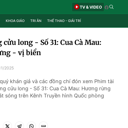
TV & VIDEO
KHOA GIÁO
TRI ÂN
THỂ THAO - GIẢI TRÍ
 cửu long - Số 31: Cua Cà Mau:
ng - vị biển
11/2025
quý khán giả và các đồng chí đón xem Phim tài
òng cửu long - Số 31: Cua Cà Mau: Hương rừng
phát sóng trên Kênh Truyền hình Quốc phòng