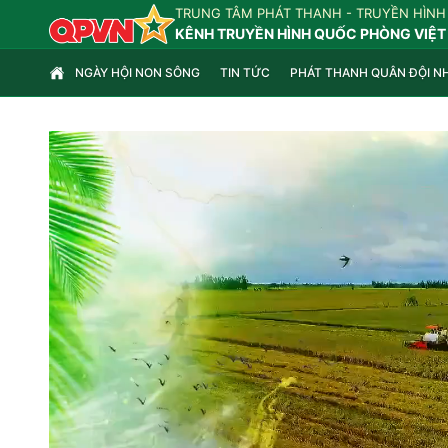
TRUNG TÂM PHÁT THANH - TRUYỀN HÌNH
KÊNH TRUYỀN HÌNH QUỐC PHÒNG VIỆT
NGÀY HỘI NON SÔNG
TIN TỨC
PHÁT THANH QUÂN ĐỘI N