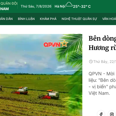
 QUÂN ĐỘI
Thứ Sáu, 7/8/2026
Hà Nội
25°
-
32° C
 NAM
HÂN DÂN
BÌNH LUẬN
KHÁM PHÁ
NGHỆ THUẬT QUÂN SỰ
VĂN HOÁ
Bên dòng
Hương rừ
Thứ Bảy, 22/
QPVN - Mời 
liệu: "Bên d
- vị biển" 
Việt Nam.