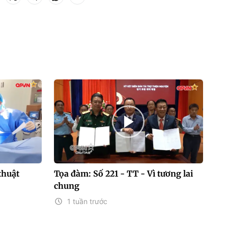
thuật
Tọa đàm: Số 221 - TT - Vì tương lai
chung
1 tuần trước