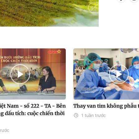
HD
Auto
ệt Nam - số 222 - TA - Bên
Thay van tim không phẫu 
 dấu tích: cuộc chiến thời
1 tuần trước
trước