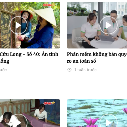
Cửu Long - Số 40: Ân tình
Phần mềm không bản quyề
Rồng
ro an toàn số
rước
1 tuần trước