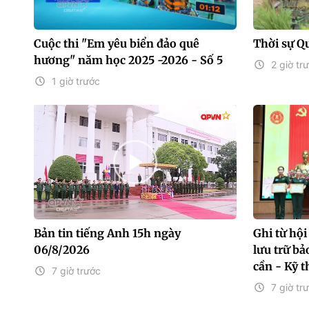
Cuộc thi "Em yêu biển đảo quê
Thời sự Q
hương" năm học 2025 -2026 - Số 5
2 giờ tr
1 giờ trước
Bản tin tiếng Anh 15h ngày
Ghi từ hội
06/8/2026
lưu trữ b
cần - Kỹ t
7 giờ trước
7 giờ tr