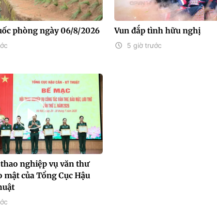
uốc phòng ngày 06/8/2026
Vun đắp tình hữu nghị
ước
5 giờ trước
 thao nghiệp vụ văn thư
ảo mật của Tổng Cục Hậu
huật
ước