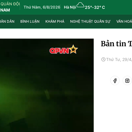
 QUÂN ĐỘI
Thứ Năm, 6/8/2026
Hà Nội
25°
-
32° C
 NAM
HÂN DÂN
BÌNH LUẬN
KHÁM PHÁ
NGHỆ THUẬT QUÂN SỰ
VĂN HOÁ
Bản tin 
Thứ Tư, 29/