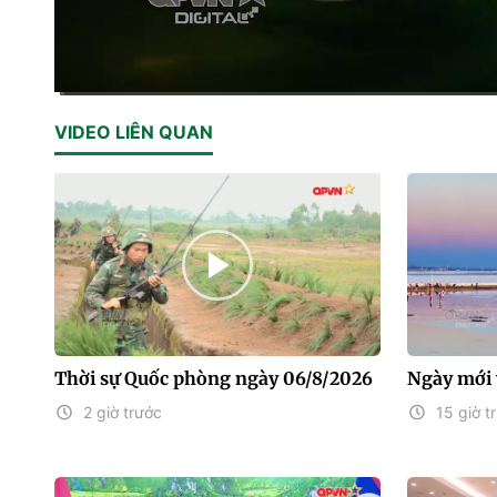
Current
0:14
/
Duration
30:08
VIDEO LIÊN QUAN
Time
Thời sự Quốc phòng ngày 06/8/2026
Ngày mới 
2 giờ trước
15 giờ t