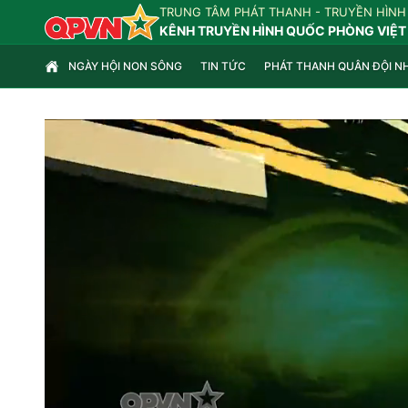
TRUNG TÂM PHÁT THANH - TRUYỀN HÌNH
KÊNH TRUYỀN HÌNH QUỐC PHÒNG VIỆT
NGÀY HỘI NON SÔNG
TIN TỨC
PHÁT THANH QUÂN ĐỘI N