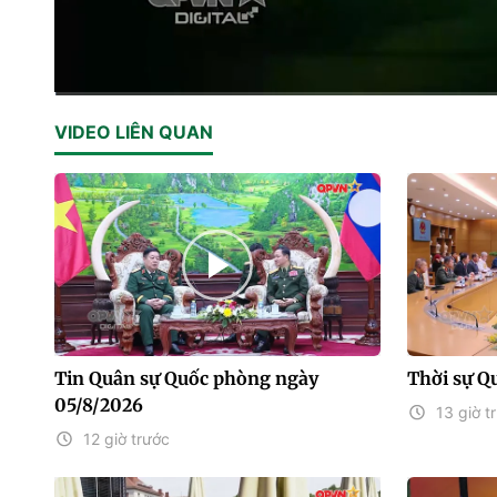
Current
0:02
/
Duration
33:27
VIDEO LIÊN QUAN
Time
Tin Quân sự Quốc phòng ngày
Thời sự Q
05/8/2026
13 giờ t
12 giờ trước