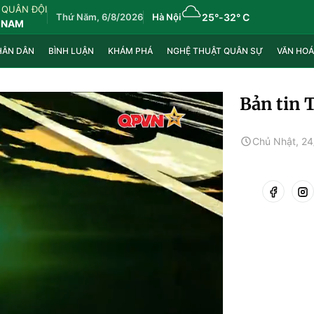
 QUÂN ĐỘI
Thứ Năm, 6/8/2026
Hà Nội
25°
-
32° C
 NAM
HÂN DÂN
BÌNH LUẬN
KHÁM PHÁ
NGHỆ THUẬT QUÂN SỰ
VĂN HOÁ
Bản tin 
Chủ Nhật, 2