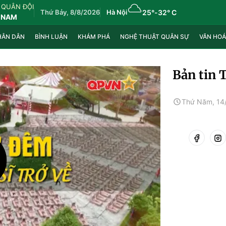
 QUÂN ĐỘI
Thứ Bảy, 8/8/2026
Hà Nội
25°
-
32° C
 NAM
HÂN DÂN
BÌNH LUẬN
KHÁM PHÁ
NGHỆ THUẬT QUÂN SỰ
VĂN HOÁ
Bản tin 
Thứ Năm, 14