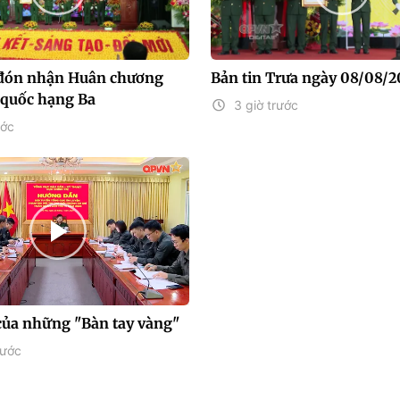
 đón nhận Huân chương
Bản tin Trưa ngày 08/08/
 quốc hạng Ba
3 giờ trước
ước
của những "Bàn tay vàng"
rước