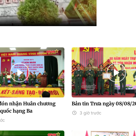
 đón nhận Huân chương
Bản tin Trưa ngày 08/08/
 quốc hạng Ba
3 giờ trước
ước