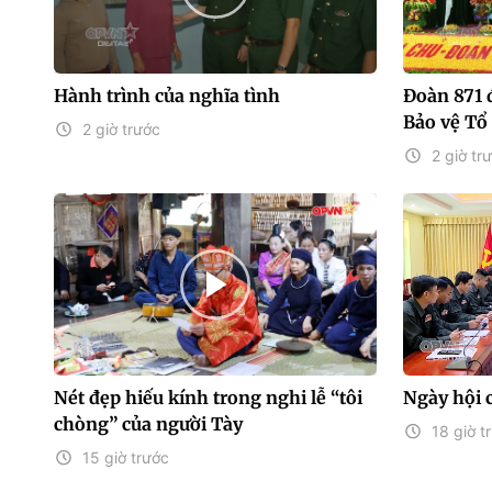
Hành trình của nghĩa tình
Đoàn 871
Bảo vệ Tổ
2 giờ trước
2 giờ tr
Nét đẹp hiếu kính trong nghi lễ “tôi
Ngày hội 
chòng” của người Tày
18 giờ t
15 giờ trước