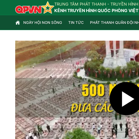
TRUNG TÂM PHÁT THANH - TRUYỀN HÌNH
KÊNH TRUYỀN HÌNH QUỐC PHÒNG VIỆT
NGÀY HỘI NON SÔNG
TIN TỨC
PHÁT THANH QUÂN ĐỘI N