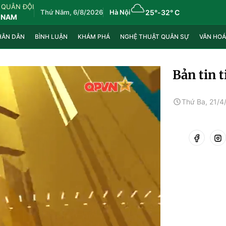
 QUÂN ĐỘI
Thứ Năm, 6/8/2026
Hà Nội
25°
-
32° C
 NAM
HÂN DÂN
BÌNH LUẬN
KHÁM PHÁ
NGHỆ THUẬT QUÂN SỰ
VĂN HOÁ
Bản tin 
Thứ Ba, 21/4