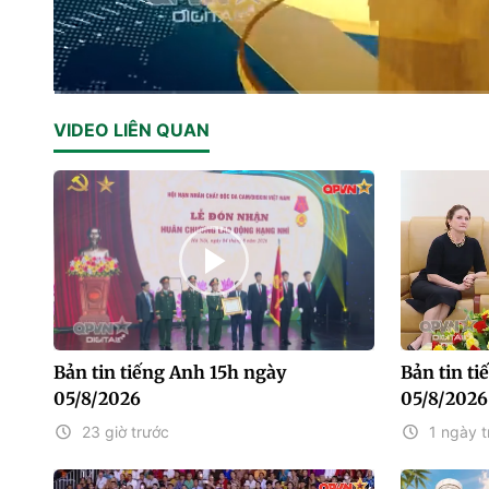
Current
0:01
/
Duration
10:58
VIDEO LIÊN QUAN
Time
Bản tin tiếng Anh 15h ngày
Bản tin t
05/8/2026
05/8/2026
23 giờ trước
1 ngày t