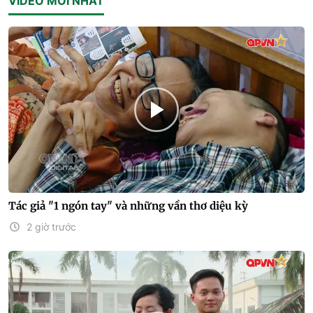
VIDEO MỚI NHẤT
Tác giả "1 ngón tay" và những vần thơ diệu kỳ
2 giờ trước