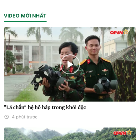
VIDEO MỚI NHẤT
"Lá chắn" hệ hô hấp trong khói độc
4 phút trước