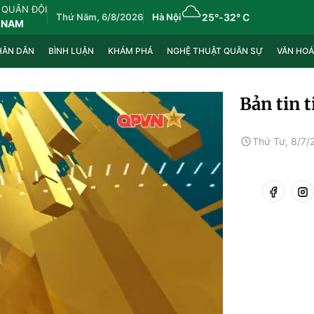
 QUÂN ĐỘI
Thứ Năm, 6/8/2026
Hà Nội
25°
-
32° C
 NAM
HÂN DÂN
BÌNH LUẬN
KHÁM PHÁ
NGHỆ THUẬT QUÂN SỰ
VĂN HOÁ
Bản tin 
Thứ Tư, 8/7/