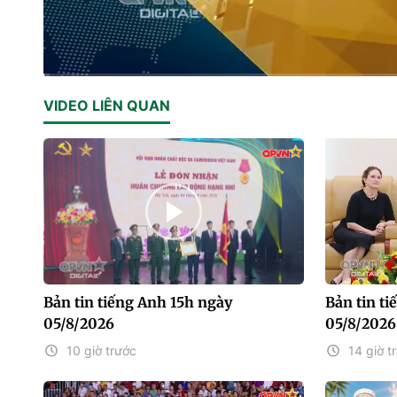
Current
0:01
/
Duration
10:59
VIDEO LIÊN QUAN
Time
Bản tin tiếng Anh 15h ngày
Bản tin t
05/8/2026
05/8/2026
10 giờ trước
14 giờ t