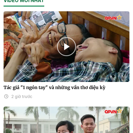
VIDEO MỚI NHẤT
Tác giả "1 ngón tay" và những vần thơ diệu kỳ
2 giờ trước